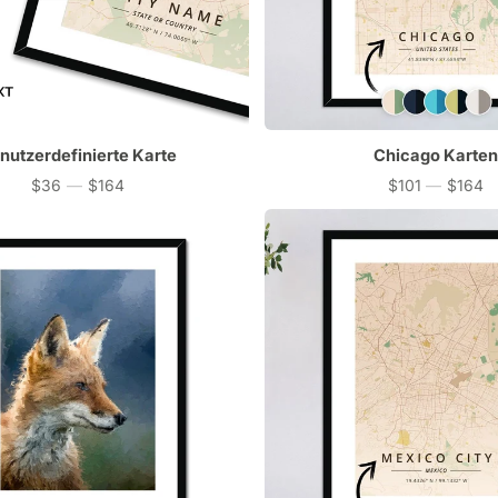
nutzerdefinierte Karte
Chicago Karten
$36
—
$164
$101
—
$164
Preis
Preis