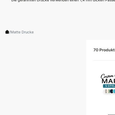
Makaber
Neutrale
Andere
Straßenkunst
Typografie
/
Matte Drucke
70 Produkt