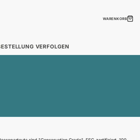
WARENKORB
BESTELLUNG VERFOLGEN
MODULARE DRUCKE
Boho-Federn
Lachfalten
Leuchtreklamen
Die Elemente von
Versandzeitpläne
Saisonale Aussagen
Zeitleisten nach
chenkkarten
Geschenkideen
Ländern.
Humorvoll & Inspirierend
perfekte Geschenk!
Erstellen Sie ein fantastisches
Mosaik!
Passepartouts sind "Conservation Grade", FSC-zertifiziert, 100