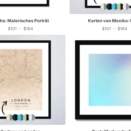
hs: Malerisches Porträt
Karten von Mexiko-
$101
—
$164
$101
—
$164
Preis
Preis