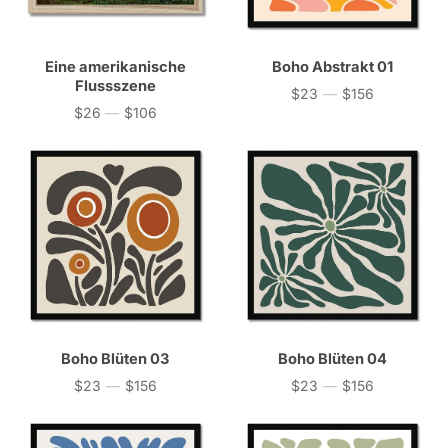
Eine amerikanische
Boho Abstrakt 01
Flussszene
$23
—
$156
Preis
$26
—
$106
Preis
Boho Blüten 03
Boho Blüten 04
$23
—
$156
$23
—
$156
Preis
Preis