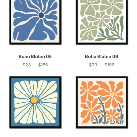
Boho Blüten 05
Boho Blüten 06
$23
—
$156
$23
—
$156
Preis
Preis