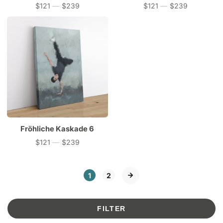
$121
—
$239
$121
—
$239
Preis
Preis
Fröhliche Kaskade 6
$121
—
$239
Preis
1
2
FILTER