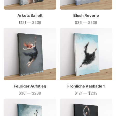
Arkets Ballett
Blush Reverie
$121
—
$239
$36
—
$239
Preis
Preis
Feuriger Aufstieg
Fröhliche Kaskade 1
$36
—
$239
$121
—
$239
Preis
Preis