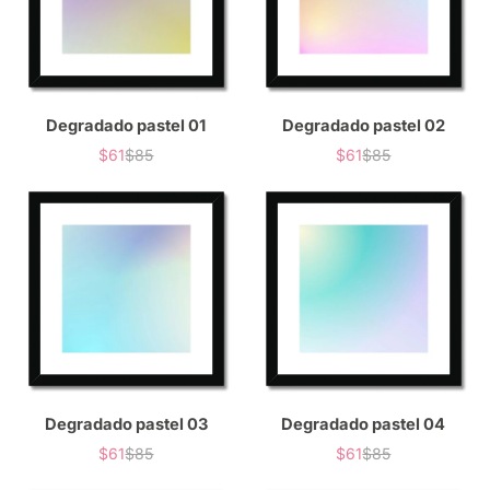
Degradado pastel 01
Degradado pastel 02
$61
$85
$61
$85
Precio
Precio
Precio
Precio
de
habitual
de
habitual
venta
venta
Degradado pastel 03
Degradado pastel 04
$61
$85
$61
$85
Precio
Precio
Precio
Precio
de
habitual
de
habitual