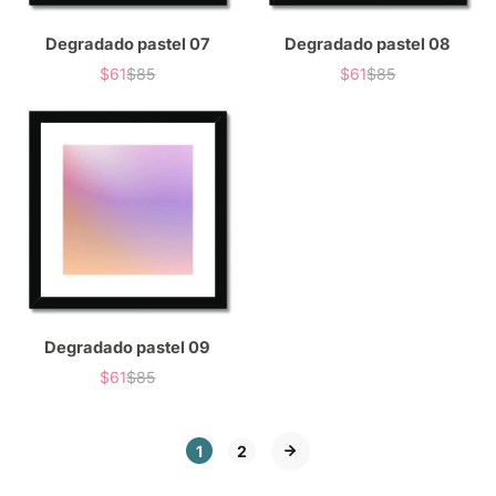
Degradado pastel 07
Degradado pastel 08
$61
$85
$61
$85
Precio
Precio
Precio
Precio
de
habitual
de
habitual
venta
venta
Degradado pastel 09
$61
$85
Precio
Precio
de
habitual
venta
1
2