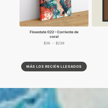
Flowstate 022 – Corriente de
coral
$36
—
$239
Precio
MÁS LOS RECIÉN LLEGADOS